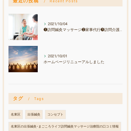
最近の投稿
Recent Posts
2021/10/04
❶訪問鍼灸マッサージ❷家事代行❸訪問介護は無料体験・お試しからご相談ください。
2021/10/01
ホームページリニューアルしました
タグ
Tags
名東区
出張鍼灸
コンセプト
名東区の出張鍼灸･まごころライフ訪問鍼灸マッサージ治療院の口コミ情報