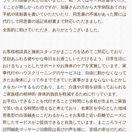
くことが難しかったのですが、加藤さんの方から大学病院あてのお
手紙や依頼書を書いていただいたり、同意書の不備があった際には
代行して同意書の追記依頼書まで対応いただきました。
全面的に助けていただき、ありがとうございました。
お客様相談員と施術スタッフがまごころを込めてご対応しており、
笑顔あふれる健やかな毎日をお過ごしいただけるよう、日常生活に
おけるちょっとしたサポートやお身体のケアを実施しています。家
事代行やハウスクリーニングのサービスは、自由に動かなくなって
きたお身体によって今までできていた家事がままならないもどかし
さをカバーするものであり、また、介護や介助を頑張っておられる
ご家族様の精神的･身体的負担を軽減するために行っています。
お手伝いできることを代行することで時間にも余裕が生まれご家族
で笑い合える時間が増えると考えており、名東区を中心とした地域
密着型の出張鍼灸にこだわるからこそお客様と近い距離でニーズに
即したサービスがご提供できると自負しています。まごころライフ
訪問鍼灸マッサージ治療院は喜びの声を糧に、皆様の幸せのために