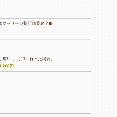
摩マッサージ指圧師業務全般
週3回、月13回
行った場合。
1,200円