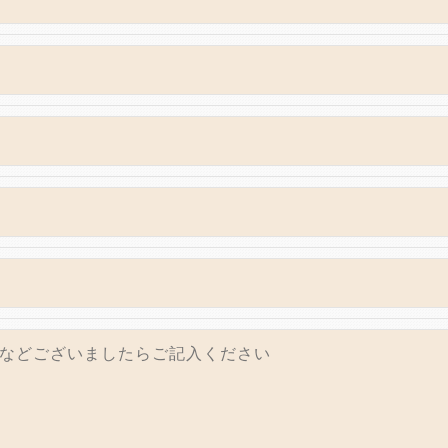
いて、個人情報を外部に委託する場合があります。
等の措置をとり、適切な監督を行います。
う、適切に安全管理対策を実施します。
＞
た当社のサービスをご提供できない場合がございますので予め
続について＞
除・利用停止の手続を定めさせて頂いております。
きます。
的手続きにつきましては、お電話でお問合せ下さい。