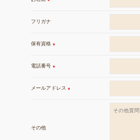
当社では、利用目的の達成に必要な範囲にお
これらの委託先に対しては個人情報保護契約
フリガナ
＜個人情報の安全管理＞
当社では、個人情報の漏洩等がなされないよ
保有資格
※
＜個人情報を与えなかった場合に生じる結果
必要な情報を頂けない場合は、それに対応し
電話番号
※
＜個人情報の開示･訂正・削除･利用停止の手
当社では、お客様の個人情報の開示･訂正･削
メールアドレス
※
ご本人である事を確認のうえ、対応させて頂
個人情報の開示･訂正･削除・利用停止の具体
その他